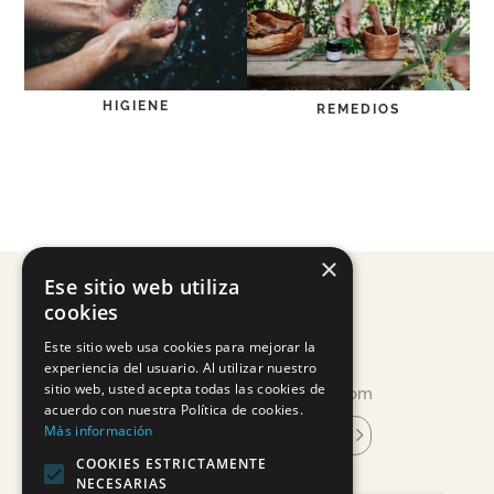
HIGIENE
REMEDIOS
×
Ese sitio web utiliza
cookies
Este sitio web usa cookies para mejorar la
experiencia del usuario. Al utilizar nuestro
sitio web, usted acepta todas las cookies de
info@mandragoracosmetica.com
acuerdo con nuestra Política de cookies.
Más información
subscríu-te a la newsletter
COOKIES ESTRICTAMENTE
NECESARIAS