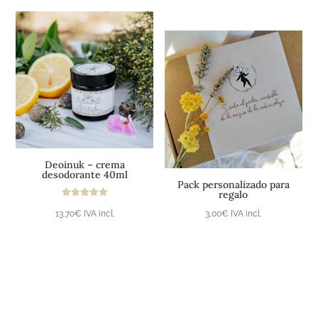
Añadir al carrito
Añadir al carrito
Deoinuk – crema
desodorante 40ml
Pack personalizado para
regalo
Valorado
13,70
€
IVA incl.
3,00
€
IVA incl.
con
5.00
de 5