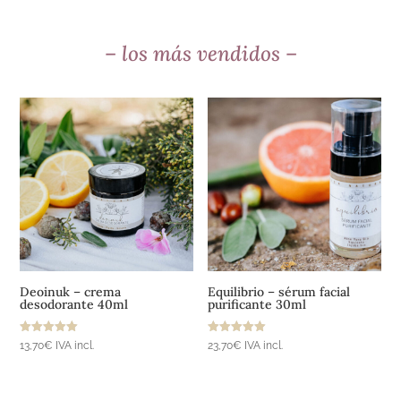
– los más vendidos –
Añadir al carrito
Añadir al carrito
Deoinuk – crema
Equilibrio – sérum facial
desodorante 40ml
purificante 30ml
Valorado
Valorado
13,70
€
IVA incl.
23,70
€
IVA incl.
con
con
5.00
5.00
de 5
de 5