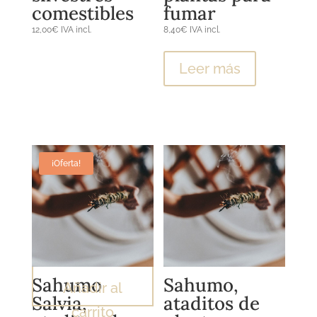
comestibles
fumar
12,00
€
IVA incl.
8,40
€
IVA incl.
Este
producto
Leer más
tiene
múltiples
variantes.
Las
opciones
se
¡Oferta!
pueden
elegir
en
la
página
de
producto
Sahumo
Sahumo,
Añadir al
Salvia,
ataditos de
carrito