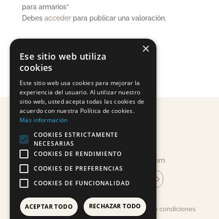
para armarios”
Debes
acceder
para publicar una valoración.
×
Ese sitio web utiliza
cookies
Este sitio web usa cookies para mejorar la
experiencia del usuario. Al utilizar nuestro
sitio web, usted acepta todas las cookies de
acuerdo con nuestra Política de cookies.
Más información
COOKIES ESTRICTAMENTE
NECESARIAS
COOKIES DE RENDIMIENTO
info@mandragoracosmetica.com
COOKIES DE PREFERENCIAS
suscríbete a la newsletter
COOKIES DE FUNCIONALIDAD
RECHAZAR TODO
ACEPTAR TODO
Aviso legal, Política de Privacidad, Términos y condiciones