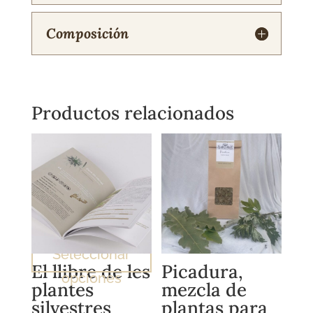
Composición
Productos relacionados
Seleccionar
El llibre de les
Picadura,
opciones
plantes
mezcla de
silvestres
plantas para