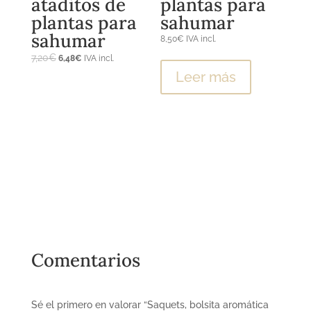
ataditos de
plantas para
plantas para
sahumar
sahumar
8,50
€
IVA incl.
El
El
7,20
€
6,48
€
IVA incl.
precio
precio
El
El
Leer más
original
actual
precio
precio
era:
es:
original
actual
7,20€.
6,48€.
era:
es:
7,20€.
6,48€.
Comentarios
Sé el primero en valorar “Saquets, bolsita aromática