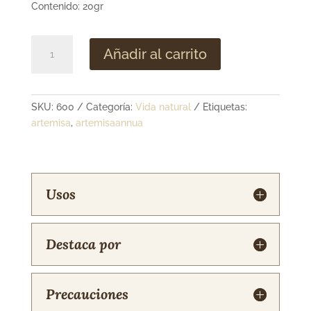
Contenido: 20gr
Saquets,
Añadir al carrito
bolsita
aromática
para
armarios
SKU:
600
Categoría:
Vida natural
Etiquetas:
cantidad
artemisa
,
artemisaannua
Usos
Destaca por
Precauciones