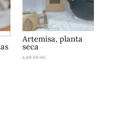
Añadir al carrito
Artemisa, planta
tas
seca
5,30
€
IVA incl.