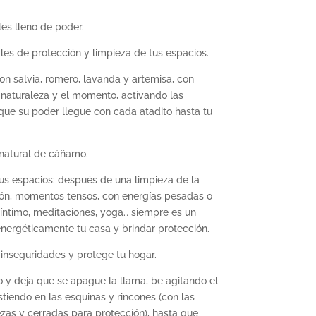
es lleno de poder.
les de protección y limpieza de tus espacios.
n salvia, romero, lavanda y artemisa, con
naturaleza y el momento, activando las
 que su poder llegue con cada
atadito
hasta tu
natural de cáñamo.
tus espacios: después de una limpieza de la
ión, momentos tensos, con energías pesadas o
ntimo, meditaciones, yoga… siempre es un
ergéticamente tu casa y brindar protección.
nseguridades y protege tu hogar.
o
y deja que se apague la llama, be agitando el
stiendo en las esquinas y rincones (con las
zas y cerradas para protección), hasta que