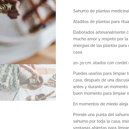
Sahumo
de plantas medicinal
Ataditos
de plantas para ritua
Elaborados artesanalmente co
mucho amor y respeto por la 
energías de las plantas para
casa.
20-30 cm, atados con cordel 
Puedes usarlos para limpiar 
casa, después de una discus
antes y durante un momento í
buen momento para limpiar en
En momentos de miedo aleja i
Prende una punta del
sahum
sahumo
por toda la casa, insi
ventanas abiertas para limpie