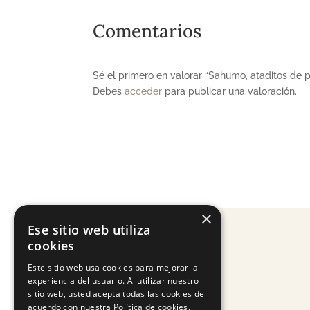
Comentarios
Sé el primero en valorar “Sahumo, ataditos de 
Debes
acceder
para publicar una valoración.
×
Ese sitio web utiliza
cookies
Este sitio web usa cookies para mejorar la
experiencia del usuario. Al utilizar nuestro
sitio web, usted acepta todas las cookies de
acuerdo con nuestra Política de cookies.