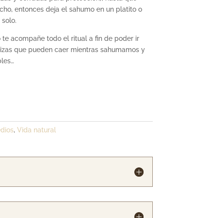
echo, entonces deja el
sahumo
en un
platito
o
solo.
e acompañe todo el ritual a fin de poder ir
izas que pueden caer mientras
sahumamos
y
bles…
dios
,
Vida natural