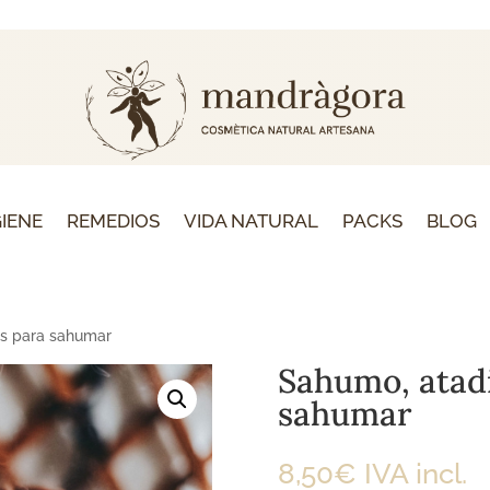
GIENE
REMEDIOS
VIDA NATURAL
PACKS
BLOG
as para sahumar
Sahumo, atadi
sahumar
8,50
€
IVA incl.