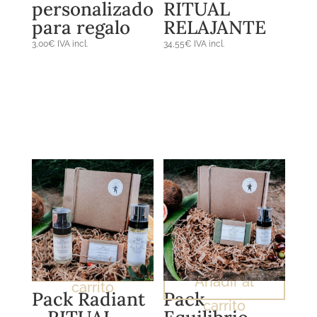
personalizado
RITUAL
para regalo
RELAJANTE
3,00
€
IVA incl.
34,55
€
IVA incl.
Añadir al
Añadir al
carrito
Pack Radiant
Pack
carrito