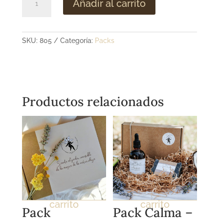
Añadir al carrito
Mimat
-
RITUAL
REAFIRMANTE
SKU:
805
Categoría:
Packs
COMPLETO
-
cantidad
Productos relacionados
Añadir al
Añadir al
carrito
carrito
Pack
Pack Calma –