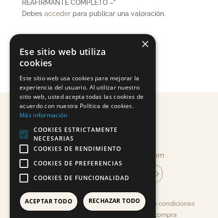
REAFIRMANTE COMPLETO –”
Debes
acceder
para publicar una valoración.
×
Ese sitio web utiliza
cookies
Este sitio web usa cookies para mejorar la
experiencia del usuario. Al utilizar nuestro
sitio web, usted acepta todas las cookies de
acuerdo con nuestra Política de cookies.
Más información
COOKIES ESTRICTAMENTE
NECESARIAS
COOKIES DE RENDIMIENTO
info@mandragoracosmetica.com
COOKIES DE PREFERENCIAS
suscríbete a la newsletter
COOKIES DE FUNCIONALIDAD
RECHAZAR TODO
ACEPTAR TODO
Aviso legal, Política de Privacidad, Términos y condiciones
y Política de cookies |
Condiciones de compra