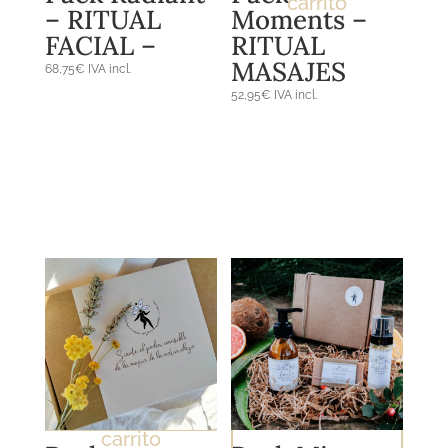
carrito
– RITUAL
Moments –
FACIAL –
RITUAL
MASAJES
68,75
€
IVA incl.
52,95
€
IVA incl.
Añadir al
carrito