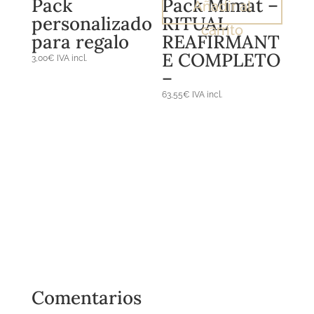
Pack
Pack Mimat –
Añadir al
personalizado
RITUAL
carrito
para regalo
REAFIRMANT
E COMPLETO
3,00
€
IVA incl.
–
63,55
€
IVA incl.
Comentarios