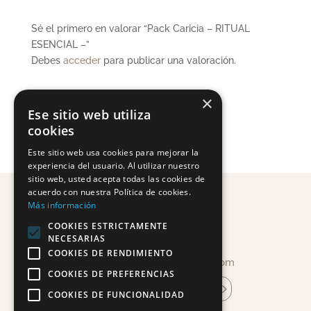
Sé el primero en valorar “Pack Caricia – RITUAL
ESENCIAL –”
Debes
acceder
para publicar una valoración.
×
Ese sitio web utiliza
cookies
Este sitio web usa cookies para mejorar la
experiencia del usuario. Al utilizar nuestro
sitio web, usted acepta todas las cookies de
acuerdo con nuestra Política de cookies.
Más información
COOKIES ESTRICTAMENTE
NECESARIAS
COOKIES DE RENDIMIENTO
info@mandragoracosmetica.com
COOKIES DE PREFERENCIAS
suscríbete a la newsletter
COOKIES DE FUNCIONALIDAD