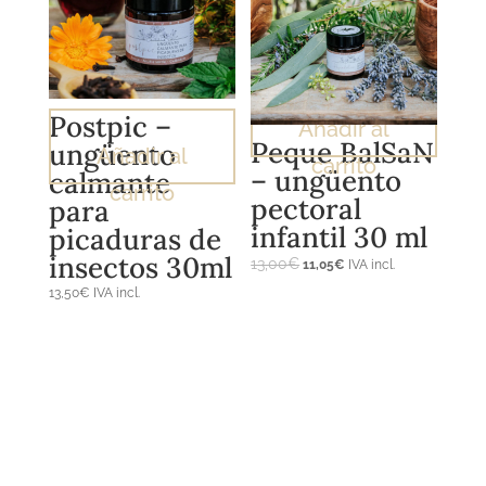
Postpic –
Añadir al
Peque BalSaN
ungüento
Añadir al
carrito
– ungüento
calmante
carrito
pectoral
para
infantil 30 ml
picaduras de
insectos 30ml
El
El
13,00
€
11,05
€
IVA incl.
precio
precio
El
El
13,50
€
IVA incl.
original
actual
precio
precio
era:
es:
original
actual
13,00€.
11,05€.
era:
es:
13,00€.
11,05€.