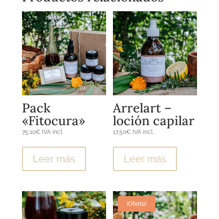
Pack
Arrelart –
«Fitocura»
loción capilar
75,10
€
IVA incl.
17,50
€
IVA incl.
Leer más
Leer más
¡Oferta!