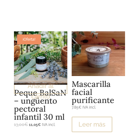
¡Oferta!
Mascarilla
Añadir al
facial
Peque BalSaN
carrito
purificante
– ungüento
pectoral
7,85
€
IVA incl.
infantil 30 ml
Leer más
El
El
13,00
€
11,05
€
IVA incl.
precio
precio
El
El
original
actual
precio
precio