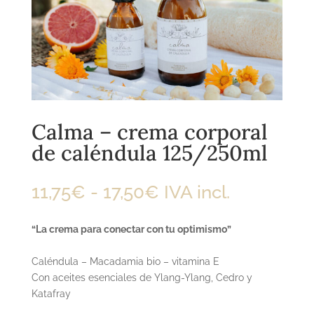
Calma – crema corporal
de caléndula 125/250ml
Rango
11,75
€
-
17,50
€
IVA incl.
de
precios:
“La crema para conectar con tu optimismo”
desde
11,75€
Caléndula – Macadamia bio – vitamina E
hasta
Con aceites esenciales de Ylang-Ylang, Cedro y
17,50€
Katafray