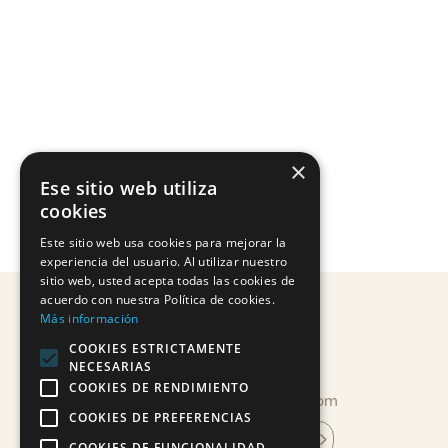
era:
es:
original
actual
13,00€.
11,05€.
era:
es:
13,00€.
11,05€.
×
Ese sitio web utiliza
cookies
Este sitio web usa cookies para mejorar la
experiencia del usuario. Al utilizar nuestro
sitio web, usted acepta todas las cookies de
acuerdo con nuestra Política de cookies.
Más información
COOKIES ESTRICTAMENTE
NECESARIAS
COOKIES DE RENDIMIENTO
info@mandragoracosmetica.com
COOKIES DE PREFERENCIAS
suscríbete a la newsletter
COOKIES DE FUNCIONALIDAD