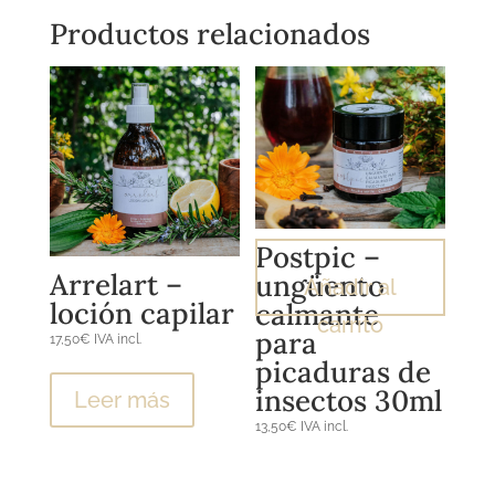
Productos relacionados
Postpic –
Arrelart –
ungüento
Añadir al
loción capilar
calmante
carrito
para
17,50
€
IVA incl.
picaduras de
insectos 30ml
Leer más
13,50
€
IVA incl.