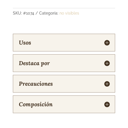
corporal
de
SKU:
#1074
Categoría:
no visibles
caléndula
125/250ml
cantidad
Usos
Destaca por
Precauciones
Composición