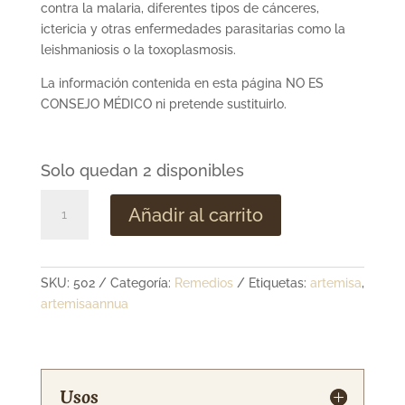
contra la malaria, diferentes tipos de cánceres,
ictericia y otras enfermedades parasitarias como la
leishmaniosis o la toxoplasmosis.
La información contenida en esta página NO ES
CONSEJO MÉDICO ni pretende sustituirlo.
Solo quedan 2 disponibles
Artemisa,
Añadir al carrito
planta
seca
cantidad
SKU:
502
Categoría:
Remedios
Etiquetas:
artemisa
,
artemisaannua
Usos