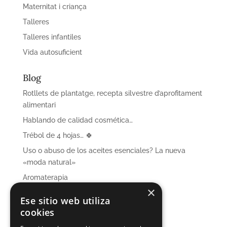
Maternitat i criança
Talleres
Talleres infantiles
Vida autosuficient
Blog
Rotllets de plantatge, recepta silvestre d’aprofitament
alimentari
Hablando de calidad cosmética…
Trébol de 4 hojas… 🍀
Uso o abuso de los aceites esenciales? La nueva
«moda natural»
Aromaterapia
×
Ese sitio web utiliza
cookies