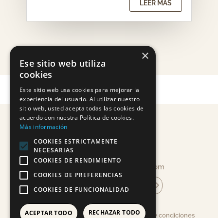
LEER MÁS
×
Ese sitio web utiliza
cookies
Este sitio web usa cookies para mejorar la
experiencia del usuario. Al utilizar nuestro
sitio web, usted acepta todas las cookies de
acuerdo con nuestra Política de cookies.
Más información
COOKIES ESTRICTAMENTE
NECESARIAS
COOKIES DE RENDIMIENTO
info@mandragoracosmetica.com
COOKIES DE PREFERENCIAS
suscríbete a la newsletter
COOKIES DE FUNCIONALIDAD
RECHAZAR TODO
ACEPTAR TODO
Aviso legal, Política de Privacidad, Términos y condiciones