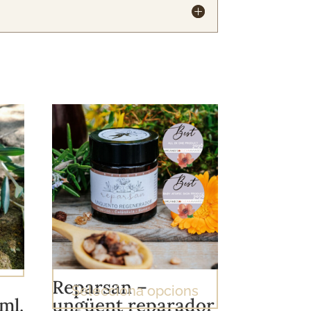
a
Reparsan –
Selecciona opcions
ml.
ungüent reparador