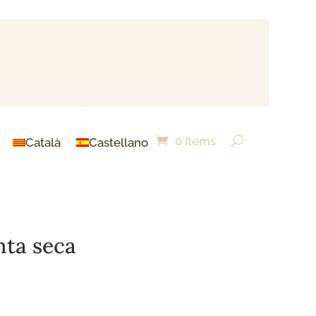
0 Items
Català
Castellano
nta seca