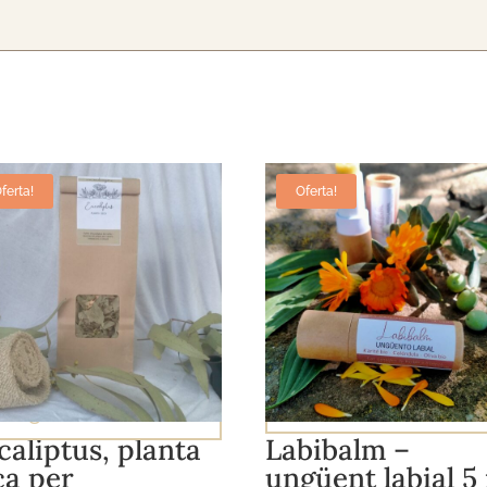
ferta!
Oferta!
Afegeix a la cistell
Afegeix a la cistella
caliptus, planta
Labibalm –
ca per
ungüent labial 5 