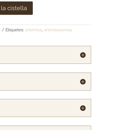
la cistella
s
Etiquetes:
artemisa
,
artemisaannua