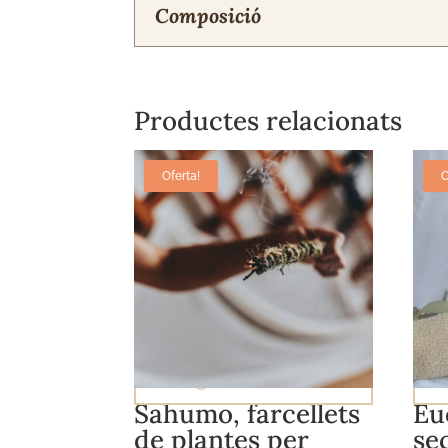
Composició
Productes relacionats
Oferta!
O
Afegeix a la cistella
Sahumo, farcellets
Eu
de plantes per
se