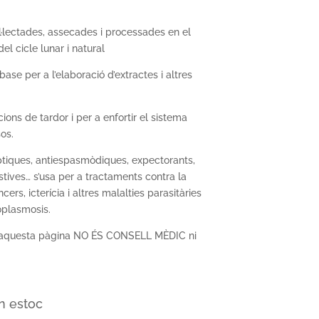
ol·lectades, assecades i processades en el
l cicle lunar i natural
ase per a l’elaboració d’extractes i altres
ons de tardor i per a enfortir el sistema
os.
ptiques, antiespasmòdiques, expectorants,
stives… s’usa per a tractaments contra la
cers, icterícia i altres malalties parasitàries
oplasmosis.
n aquesta pàgina NO ÉS CONSELL MÈDIC ni
n estoc