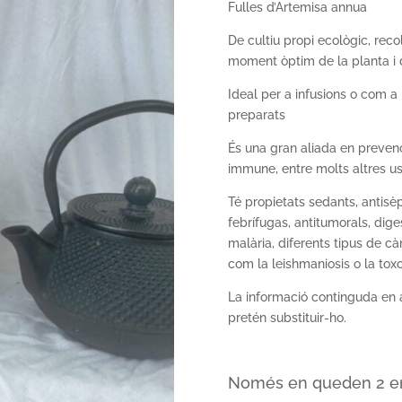
Fulles d’Artemisa annua
De cultiu propi ecològic, rec
moment òptim de la planta i de
Ideal per a infusions o com a b
preparats
És una gran aliada en prevenci
immune, entre molts altres us
Té propietats sedants, antisè
febrífugas, antitumorals, dige
malària, diferents tipus de càn
com la leishmaniosis o la tox
La informació continguda e
pretén substituir-ho.
Només en queden 2 e