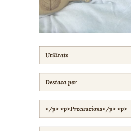
Utilitats
Destaca per
</p> <p>Precaucions</p> <p>