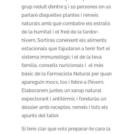
grup reduït d’entre 5 i 10 persones on us
parlaré d’aquelles plantes i remeis
naturals amb què combatre els estralls
de la humitat i el fred de la tardor-
hivern. Sortiràs coneixent els aliments
estacionals que t’ajudaran a tenir fort el
sistema immunològic i el de la teva
família, consells nuricionals i el més
bàsic de la Farmaciola Natural per quan
apareguin mocs, tos i febre a l’hivern.
Elaborarem juntes un xarop natural
expectorant i antitèrmic i t’enduràs un
dossier amb receptes, remeis i tots els
apunts del taller.
Si tens clar que vols preparar-te cara la