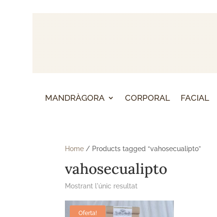
MANDRÀGORA
CORPORAL
FACIAL
Home
/ Products tagged “vahosecualipto”
vahosecualipto
Mostrant l'únic resultat
Oferta!