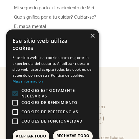
Mi segundo parto, el nacimiento de Mei
Que significa per a tu cuidar? Cuidar-se?
El mapa mental
×
Ese sitio web utiliza
cookies
Este sitio web usa cookies para mejorar la
experiencia del usuario. Al utilizar nuestro
sitio web, usted acepta todas las cookies de
acuerdo con nuestra Política de cookies.
Más información
COOKIES ESTRICTAMENTE
NECESARIAS
COOKIES DE RENDIMIENTO
info@mandragoracosmetica.com
COOKIES DE PREFERENCIAS
suscríbete a la newsletter
COOKIES DE FUNCIONALIDAD
RECHAZAR TODO
ACEPTAR TODO
Aviso legal, Política de Privacidad, Términos y condiciones