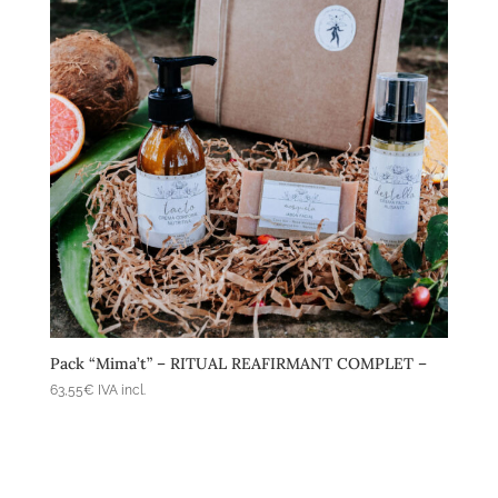
Afegeix a la cistella
Pack “Mima’t” – RITUAL REAFIRMANT COMPLET –
63,55
€
IVA incl.