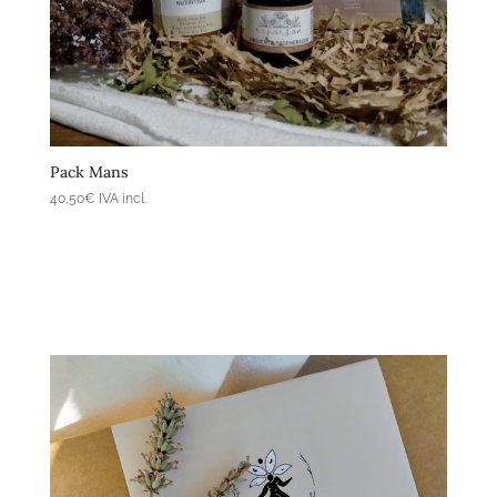
Afegeix a la cistella
Pack Mans
40,50
€
IVA incl.