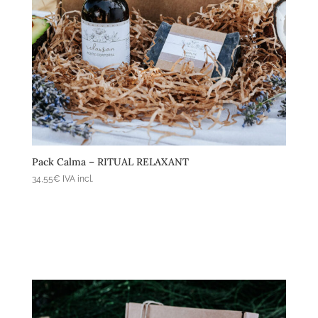
Afegeix a la cistella
Pack Calma – RITUAL RELAXANT
34,55
€
IVA incl.