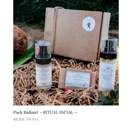
Afegeix a la cistella
Pack Radiant – RITUAL FACIAL –
68,75
€
IVA incl.