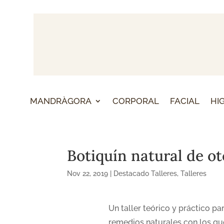
MANDRÀGORA
CORPORAL
FACIAL
HI
Botiquín natural de o
Nov 22, 2019
|
Destacado Talleres
,
Talleres
Un taller teórico y práctico p
remedios naturales con los que