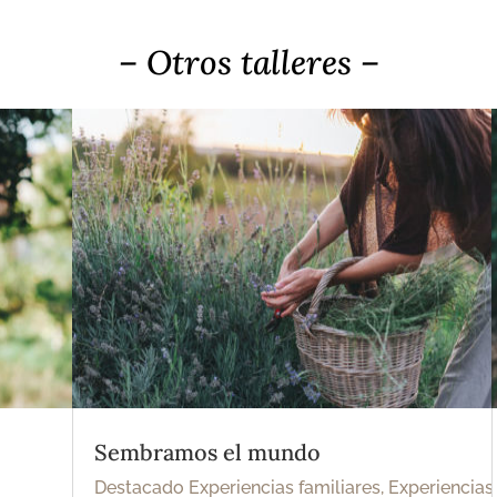
– Otros talleres –
Sembramos el mundo
Destacado Experiencias familiares
,
Experiencias