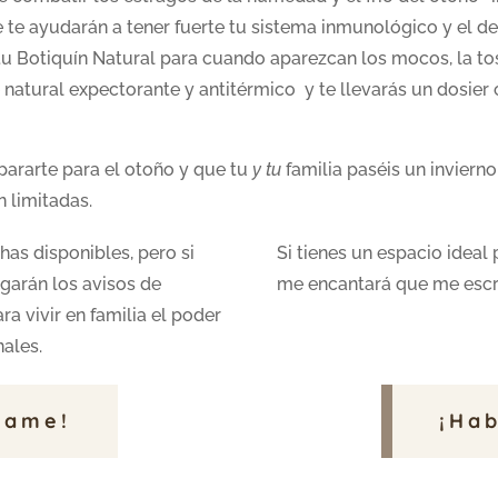
 te ayudarán a tener fuerte tu sistema inmunológico y el de 
tu Botiquín Natural para cuando aparezcan los mocos, la tos 
natural expectorante y antitérmico y te llevarás un dosier
epararte para el otoño y que tu
y tu
familia paséis un inviern
n limitadas.
as disponibles, pero si
Si tienes un espacio ideal
egarán los avisos de
me encantará que me escr
a vivir en familia el poder
nales.
ísame!
¡Ha