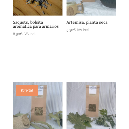
carrito
carrito
Saquets, bolsita
Artemisa, planta seca
aromática para armarios
5,30
€
IVA incl.
8,90
€
IVA incl.
¡Oferta!
Añadir al
carrito