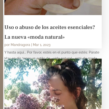
Uso o abuso de los aceites esenciales?
La nueva «moda natural»
por
Mandragora
|
Mar 1, 2023
Y hasta aquí... Por favor, estés en el punto que estés: Párate
Hoy en día tener un estilo de «vida natural» está de moda.
Una nueva moda que sigue destruyendo el planeta y sigue
afectando negativamente nuestra salud. Un «mas de lo
mismo» para vender cosas nuevas, para...