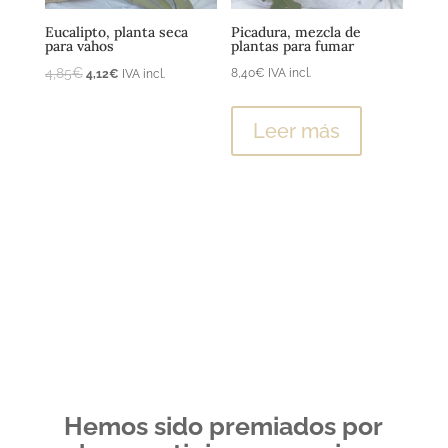
Eucalipto, planta seca
Picadura, mezcla de
para vahos
plantas para fumar
4,85
€
El
El
8,40
€
IVA incl.
4,12
€
IVA incl.
El
El
precio
precio
precio
precio
original
actual
Leer más
original
actual
era:
es:
era:
es:
4,85€.
4,12€.
4,85€.
4,12€.
Hemos sido premiados por