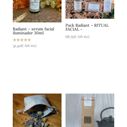
Añadir al
Añadir al
carrito
carrito
Pack Radiant – RITUAL
Radiant – serum facial
FACIAL –
iluminador 30ml
68,75
€
IVA incl.
Valorado
32,40
€
IVA incl.
con
5.00
de 5
Añadir al
Añadir al